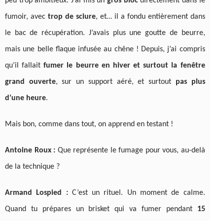
peu trop ambitieux. J’ai mis un
gros bloc
directement dans le
fumoir, avec
trop de sciure
, et… il a fondu entièrement dans
le bac de récupération. J’avais plus une goutte de beurre,
mais une belle flaque infusée au chêne ! Depuis, j’ai compris
qu’il fallait
fumer le beurre en hiver et surtout la fenêtre
grand ouverte
, sur un support aéré, et surtout
pas plus
d’une heure
.
Mais bon, comme dans tout, on apprend en testant !
Antoine Roux :
Que représente le fumage pour vous, au-delà
de la technique ?
Armand Lospied :
C’est un rituel. Un moment de calme.
Quand tu prépares un brisket qui va fumer pendant
15