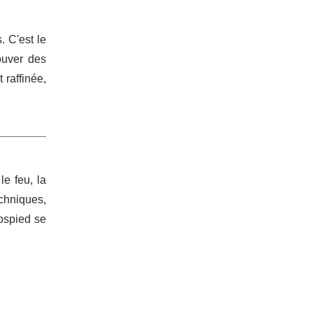
. C'est le
ouver des
 raffinée,
e feu, la
echniques,
Lospied se